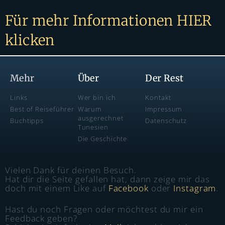
Für mehr Informationen HIER
klicken
Mehr
Über
Der Rest
Links
Wer bin ich
Kontakt
Best of Reiseführer
Warum
Impressum
ausgerechnet
Buchtipps
Datenschutz
Tunesien
Die Geschichte
Vielen Dank für deinen Besuch.
Hat dir die Seite gefallen hat, dann zeige mir das
doch mit einem Like auf
Facebook
oder
Instagram
.
Hast du noch Fragen oder möchtest du mir ein
Feedback geben?