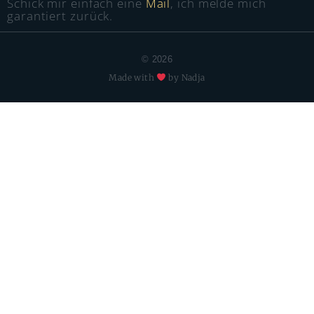
Schick mir einfach eine
Mail
, ich melde mich
garantiert zurück.
© 2026
Made with
by Nadja