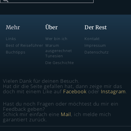
Mehr
Über
Der Rest
Links
Wer bin ich
Kontakt
Best of Reiseführer
Warum
Impressum
ausgerechnet
Buchtipps
Datenschutz
Tunesien
Die Geschichte
Vielen Dank für deinen Besuch.
Hat dir die Seite gefallen hat, dann zeige mir das
doch mit einem Like auf
Facebook
oder
Instagram
.
Hast du noch Fragen oder möchtest du mir ein
Feedback geben?
Schick mir einfach eine
Mail
, ich melde mich
garantiert zurück.